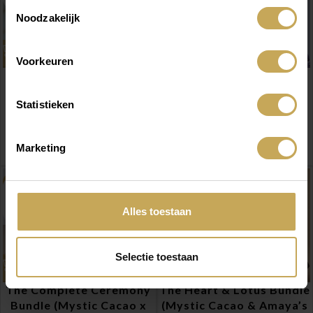
Toestemmingsselectie
Noodzakelijk
Voorkeuren
Molinillo Cacao Klein 23
Blauwe Lotus Bloem Bio
cm
(Amaya’s Alchemy) 15 of
Statistieken
50g hele bloemen –
Spiritueel - Accessoires
Whole Blue Lotus
€
24,95
Ceremonie Ingrediënten
Marketing
€
17,95
-
€
42,50
-8%
-20%
Alles toestaan
Selectie toestaan
The Complete Ceremony
The Heart & Lotus Bundle
Bundle (Mystic Cacao x
(Mystic Cacao & Amaya’s