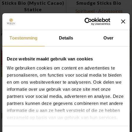
Sticks Bio (Mystic Cacao)
Smudge Sticks Bio
Statice
Spiritueel - Accessoires
Spiritueel - Accessoires
€
6,95
-
€
11,50
€
6,95
-
€
11,50
Toestemming
Details
Over
Deze website maakt gebruik van cookies
We gebruiken cookies om content en advertenties te
personaliseren, om functies voor social media te bieden
Witte Salie (Sage) met
Molinillo Cacao Groot 33
en om ons websiteverkeer te analyseren. Ook delen we
Dragons Blood – Smudge
cm
informatie over uw gebruik van onze site met onze
Sticks Bio
Spiritueel - Accessoires
partners voor social media, adverteren en analyse. Deze
Spiritueel - Accessoires
€
34,50
partners kunnen deze gegevens combineren met andere
€
6,95
-
€
11,50
informatie die u aan ze heeft verstrekt of die ze hebben
verzameld op basis van uw gebruik van hun services.