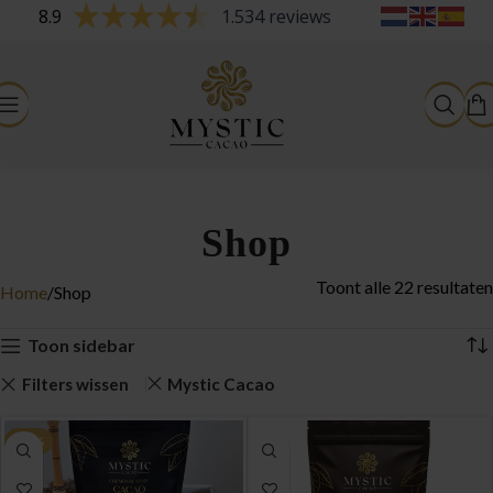
8.9
1.534 reviews
Shop
Toont alle 22 resultaten
Home
Shop
Toon sidebar
Filters wissen
Mystic Cacao
-13%