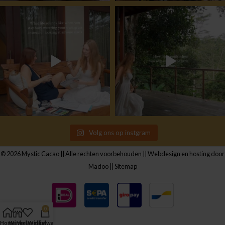
Volg ons op instgram
© 2026 Mystic Cacao || Alle rechten voorbehouden ||
Webdesign en hosting door
Madoo
||
Sitemap
0
Home
Winkel
Verlanglijst
Winkelwagen