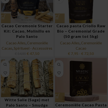
Cacao Ceremonie Starter
Cacao pasta Criollo Raw
Kit: Cacao, Molinillo en
Bio – Ceremonial Grade
Palo Santo
(50 gram tot 5kg)
Cacao Alles
,
Ceremoniële
Cacao Alles
,
Ceremoniële
Cacao
,
Spiritueel - Accessoires
Cacao
€
47,50
€
7,95
-
€
72,50
€
54,85
Witte Salie (Sage) met
Ceremoniële Cacao Pasta
Palo Santo – Smudge