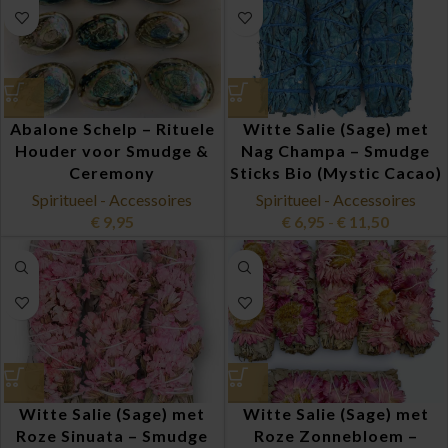
Abalone Schelp – Rituele
Witte Salie (Sage) met
Houder voor Smudge &
Nag Champa – Smudge
Ceremony
Sticks Bio (Mystic Cacao)
Spiritueel - Accessoires
Spiritueel - Accessoires
€
9,95
€
6,95
-
€
11,50
Witte Salie (Sage) met
Witte Salie (Sage) met
Roze Sinuata – Smudge
Roze Zonnebloem –