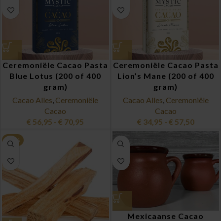
Ceremoniële Cacao Pasta
Ceremoniële Cacao Pasta
Blue Lotus (200 of 400
Lion’s Mane (200 of 400
gram)
gram)
Cacao Alles
,
Ceremoniële
Cacao Alles
,
Ceremoniële
Cacao
Cacao
€
56,95
-
€
70,95
€
34,95
-
€
57,50
-12%
Mexicaanse Cacao